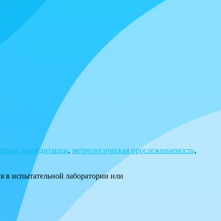
терии аккредитации
,
метрологическая прослеживаемость
,
ия в испытательной лаборатории или