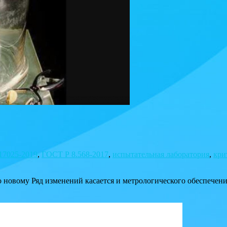
17025-2019
,
ГОСТ Р 8.568-2017
,
испытательная лаборатория
,
кри
 новому Ряд изменений касается и метрологического обеспечен