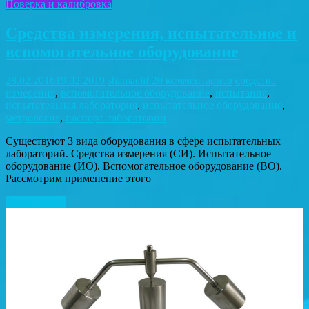
Поверка и калибровка
Средства измерения, испытательное и
вспомогательное оборудование
28.02.2016
19.02.2019
shamaelif
20 комментариев
cредства
измерения
,
вспомогательное оборудование
,
испытания
,
испытательная лаборатория
,
испытательное оборудование
,
метрология
,
паспорт лаборатории
Существуют 3 вида оборудования в сфере испытательных
лабораторий. Средства измерения (СИ). Испытательное
оборудование (ИО). Вспомогательное оборудование (ВО).
Рассмотрим применение этого
Читать далее