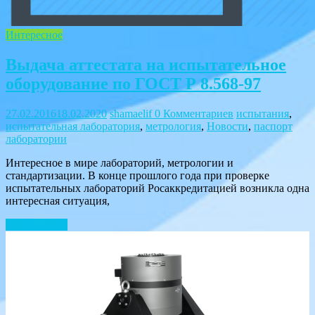
Интересное
Выдача аттестата на испытательное
оборудование по ГОСТ Р 8.568-97
27.02.2016
18.02.2020
shamaelif
0 Комментариев
испытания
,
испытательная лаборатория
,
метрология
,
Новости
,
паспорт
лаборатории
Интересное в мире лабораторий, метрологии и
стандартизации. В конце прошлого года при проверке
испытательных лабораторий Росаккредитацией возникла одна
интересная ситуация,
Читать далее