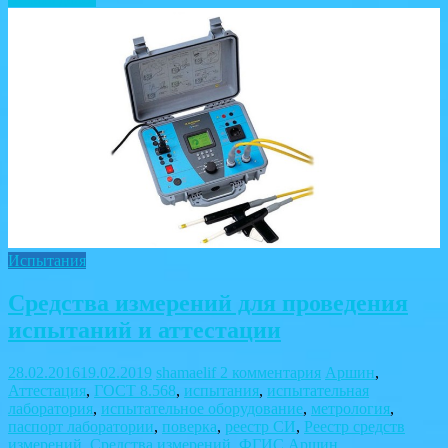
Испытания
Средства измерений для проведения
испытаний и аттестации
28.02.2016
19.02.2019
shamaelif
2 комментария
Аршин
,
Аттестация
,
ГОСТ 8.568
,
испытания
,
испытательная
лаборатория
,
испытательное оборудование
,
метрология
,
паспорт лаборатории
,
поверка
,
реестр СИ
,
Реестр средств
измерений
,
Средства измерений
,
ФГИС Аршин