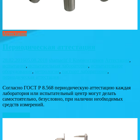
Аттестация
Периодическая аттестация
28.02.2016
05.08.2018
shamaelif
0 Комментариев
Аттестация
,
испытания
,
испытательная лаборатория
,
испытательное
оборудование
,
метрология
,
паспорт лаборатории
,
периодическая аттестация
Согласно ГОСТ Р 8.568 периодическую аттестацию каждая
лаборатория или испытательный центр могут делать
самостоятельно, безусловно, при наличии необходимых
средств измерений.
Читать далее