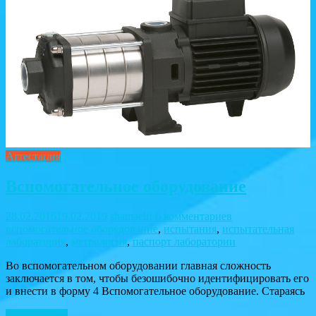
Аттестация
Вспомогательное оборудование
28.02.2016
19.02.2019
shamaelif
6 комментариев
вспомогательное оборудование
,
испытания
,
испытательная
лаборатория
,
метрология
,
паспорт лаборатории
Во вспомогательном оборудовании главная сложность
заключается в том, чтобы безошибочно идентифицировать его
и внести в форму 4 Вспомогательное оборудование. Стараясь
Читать далее