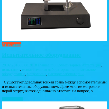
Аттестация
Испытательное оборудование
28.02.2016
05.08.2018
shamaelif
0 Комментариев
Аттестация
,
испытания
,
испытательная лаборатория
,
испытательное
оборудование
,
метрология
,
паспорт лаборатории
Существует довольная тонкая грань между вспомогательным
и испытательным оборудованием. Даже многие метрологи
порой затрудняются однозначно ответить на вопрос, о
Читать далее