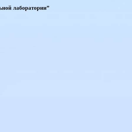
ьной лаборатории
”