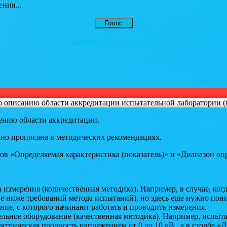
ния...
Просмотреть результаты
 описанию области аккредитации испытательной лаборатории (
ению области аккредитации.
чно прописана в методических рекомендациях.
ов «Определяемая характеристика (показатель)» и «Диапазон оп
 измерения (количественная методика). Например, в случае, ког
 ниже требований метода испытаний), но здесь еще нужно поним
ие, с которого начинают работать и проводить измерения.
льное оборудование (качественная методика). Например, испыта
ектрическая прочность напряжением от 0 до 10 кВ., а в столбе 