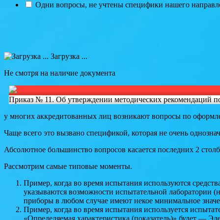
Одни вопросы, не учтены специфики нашего направле
Загрузка ...
Не смотря на наличие документа
Приказ № 11. Об утверждении методических рекомендаций по
у многих аккредитованных лиц возникают вопросы по оформл
Чаще всего это вызвано спецификой, которая не очень однозна
Абсолютное большинство вопросов касается последних 2 столб
Рассмотрим самые типовые моменты.
Пример, когда во время испытания используются средства
указываются возможности испытательной лаборатории (не
приборы в любом случае имеют некое минимальное значен
Пример, когда во время испытания используется испытате
«Определяемая характеристика (показатель)» будет — Эл