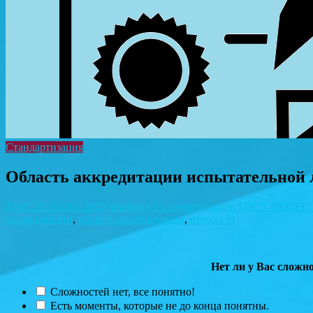
Стандартизация
Область аккредитации испытательной 
19.02.2019
18.02.2020
shamaelif
10 комментариев
ГОСТ ISO/IEC 
аккредитации
,
область аккредитации
,
приказ 11
Нет ли у Вас слож
Сложностей нет, все понятно!
Есть моменты, которые не до конца понятны.