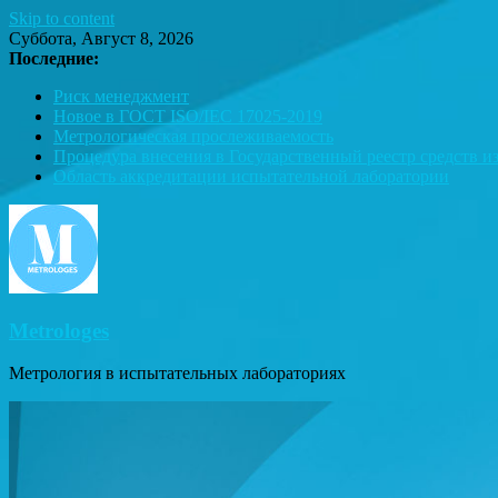
Skip to content
Суббота, Август 8, 2026
Последние:
Риск менеджмент
Новое в ГОСТ ISO/IEC 17025-2019
Метрологическая прослеживаемость
Процедура внесения в Государственный реестр средств и
Область аккредитации испытательной лаборатории
Metrologes
Метрология в испытательных лабораториях