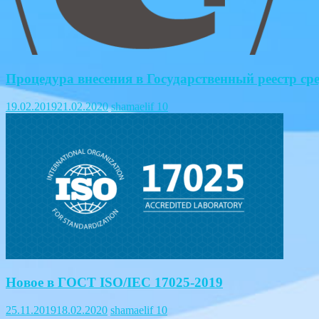
Процедура внесения в Государственный реестр ср
19.02.2019
21.02.2020
shamaelif
10
Новое в ГОСТ ISO/IEC 17025-2019
25.11.2019
18.02.2020
shamaelif
10