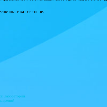
ественные и качественные.
ой лаборатории
измерений
→