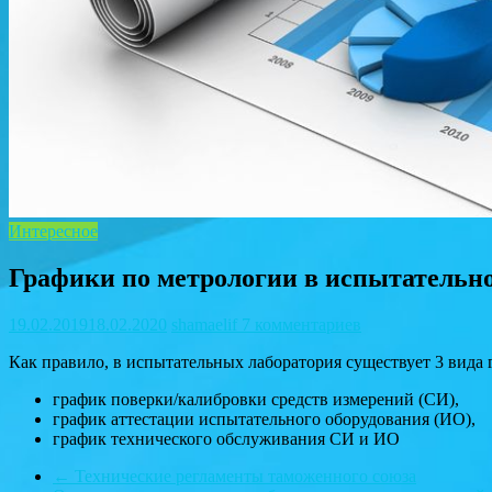
Интересное
Графики по метрологии в испытательн
19.02.2019
18.02.2020
shamaelif
7 комментариев
Как правило, в испытательных лаборатория существует 3 вида 
график поверки/калибровки средств измерений (СИ),
график аттестации испытательного оборудования (ИО),
график технического обслуживания СИ и ИО
←
Технические регламенты таможенного союза