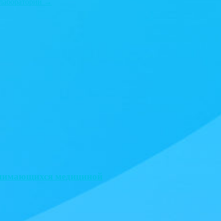
 лаборатории
→
занимающихся медициной