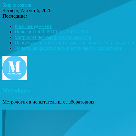
Skip to content
Четверг, Август 6, 2026
Последние:
Риск менеджмент
Новое в ГОСТ ISO/IEC 17025-2019
Метрологическая прослеживаемость
Процедура внесения в Государственный реестр средств и
Область аккредитации испытательной лаборатории
Metrologes
Метрология в испытательных лабораториях