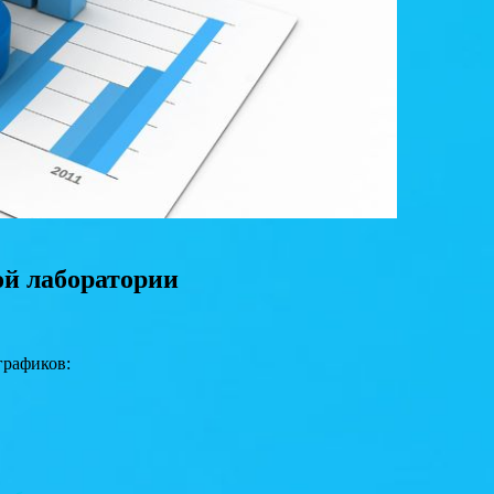
ой лаборатории
графиков: