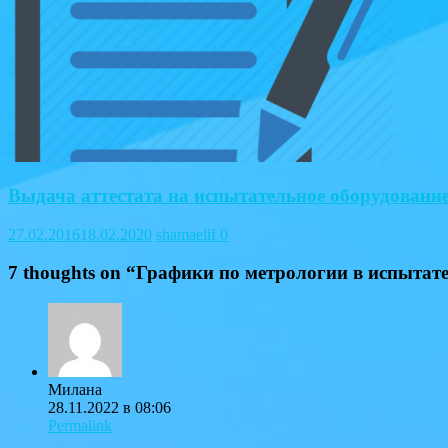
Выдача аттестата на испытательное оборудование
27.02.2016
18.02.2020
shamaelif
0
7 thoughts on “
Графики по метрологии в испытат
Милана
28.11.2022 в 08:06
Permalink