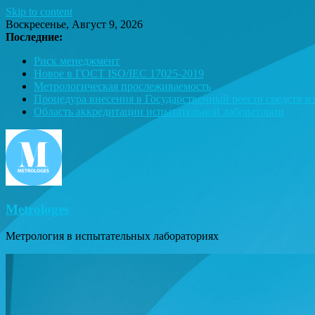
Skip to content
Воскресенье, Август 9, 2026
Последние:
Риск менеджмент
Новое в ГОСТ ISO/IEC 17025-2019
Метрологическая прослеживаемость
Процедура внесения в Государственный реестр средств и
Область аккредитации испытательной лаборатории
Metrologes
Метрология в испытательных лабораториях