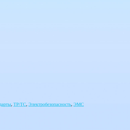
дарты
,
ТР/ТС
,
Электробезопасность
,
ЭМС