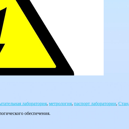
ытательная лаборатория
,
метрология
,
паспорт лаборатории
,
Стан
логического обеспечения.