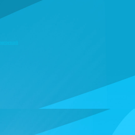
змерений