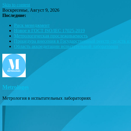
Skip to content
Воскресенье, Август 9, 2026
Последние:
Риск менеджмент
Новое в ГОСТ ISO/IEC 17025-2019
Метрологическая прослеживаемость
Процедура внесения в Государственный реестр средств и
Область аккредитации испытательной лаборатории
Metrologes
Метрология в испытательных лабораториях